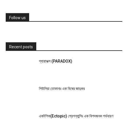
Follow us
Recent posts
প্যারাডক্স (PARADOX)
গিউলিয়া তোফানাঃ এক বিষের জাদুকর
একটপিক(Ectopic) প্রেগন্যান্সিঃ এক বিপদজনক গর্ভধারণ