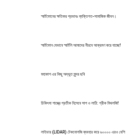
স্মার্টফোনের ক্ষতিকর প্রভাবঃ ব্যক্তিগত-সামাজিক জীবন।
স্মার্টফোন যেভাবে স্মার্টলি আমাদের নীরবে আক্রমণ করে যাচ্ছে!
মহাকাশ এর কিছু অদ্ভুত সুন্দর ছবি
চিকিৎসা শাস্ত্রে প্রতীক হিসেবে সাপ ও লাঠি: গ্রীক মিথলজি!
লাইডার (LIDAR) টেকনোলজি ব্যবহার করে ৬০০০০ এরও বেশি