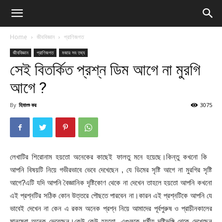
Home
জীববিজ্ঞান
প্রাণিজগত
জীববিজ্ঞান
প্রাণিজগত
মজার সব তথ্য
সেই বিতর্কিত প্রশ্ন ডিম আগে না মুরগি
আগে ?
By
হিমাংশু কর
3075
লেখাটির শিরোনাম হয়তো অনেকের কাছেই ফালতু মনে হয়েছে।কিন্তু কখনো কি
আপনি বিষয়টি নিয়ে গভীরভাবে ভেবে দেখেছেন , যে ডিমের সৃষ্টি আগে না মুরগির সৃষ্টি
আগে?এটি যদি আপনি বৈজ্ঞানিক দৃষ্টিকোণ থেকে না দেখেন তাহলে হয়তো আপনি কখনো
এই প্রশ্নটির সঠিক কোন উত্তরে পৌছতে পারবেন না।কারন এই প্রশ্নটিকে আপনি যে
ভাবেই দেখেন না কেন এ রকম অনেক প্রশ্ন নিয়ে আমাদের পূর্বপুরুষ ও প্রাচীনকালের
মানুষেরা অনেক ভেবেছেন।কেউ কেউ হয়তো এগুলকে ধর্মীয় দৃষ্টিভঙ্গি থেকে দেখেছেন