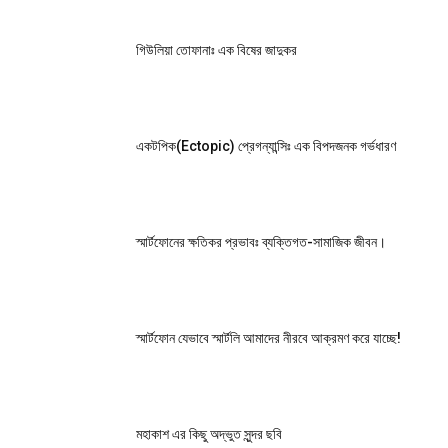
গিউলিয়া তোফানাঃ এক বিষের জাদুকর
একটপিক(Ectopic) প্রেগন্যান্সিঃ এক বিপদজনক গর্ভধারণ
স্মার্টফোনের ক্ষতিকর প্রভাবঃ ব্যক্তিগত-সামাজিক জীবন।
স্মার্টফোন যেভাবে স্মার্টলি আমাদের নীরবে আক্রমণ করে যাচ্ছে!
মহাকাশ এর কিছু অদ্ভুত সুন্দর ছবি