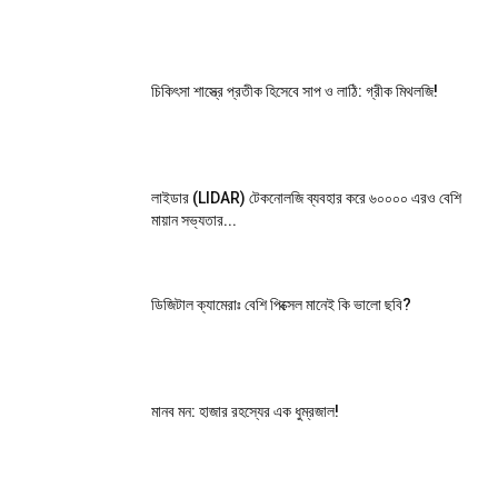
চিকিৎসা শাস্ত্রে প্রতীক হিসেবে সাপ ও লাঠি: গ্রীক মিথলজি!
লাইডার (LIDAR) টেকনোলজি ব্যবহার করে ৬০০০০ এরও বেশি
মায়ান সভ্যতার...
ডিজিটাল ক্যামেরাঃ বেশি পিক্সেল মানেই কি ভালো ছবি?
মানব মন: হাজার রহস্যের এক ধুম্রজাল!