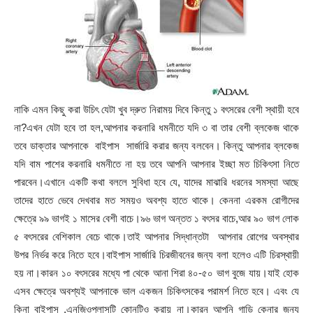
নাকি এমন কিছু করা উচিৎ যেটা খুব দ্রুত নিরাময় দিবে কিন্তু ১ বৎসরের বেশী স্থায়ী হবে
না?এখন যেটা হবে তা হল,আপনার করনারি ধমনীতে যদি ৩ বা তার বেশী ব্লকেজ থাকে
তবে ডাক্তার আপনাকে বাইপাস সার্জারি করার জন্য বলবেন। কিন্তু আপনার ব্লকেজ
যদি বাম পাশের করনারি ধমনীতে না হয় তবে আপনি আপনার ইচ্ছা মত চিকিৎসা নিতে
পারবেন।এখানে একটি কথা বললে সুবিধা হবে যে, যাদের মাঝারি ধরনের সমস্যা আছে
তাদের হাতে ভেবে দেখবার মত সময়ও অবশ্য হাতে থাকে। কেননা এরকম রোগীদের
ক্ষেত্রে ৯৯ ভাগই ১ মাসের বেশী বাচে।৯৬ ভাগ অন্তত ১ বৎসর বাচে,আর ৯০ ভাগ লোক
৫ বৎসরের বেশিকাল বেচে থাকে।তাই আপনার সিদ্ধান্তটা আপনার রোগের অবস্থার
উপর নির্ভর করে নিতে হবে।বাইপাস সার্জারি চিরজীবনের জন্য বলা হলেও এটি চিরস্থায়ী
হয় না।কারন ১০ বৎসরের মধ্যে পা থেকে আনা শিরা ৪০-৫০ ভাগ বুজে যায়।যাই হোক
এসব ক্ষেত্রে অবশ্যই আপনাকে ভাল একজন চিকিৎসকের পরামর্শ নিতে হবে। এবং যে
কিনা বাইপাস ,এনজিওপ্লাসটি কোনটিও করায় না।কারন আপনি গাড়ি কেনার জন্য