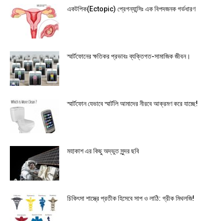
একটপিক(Ectopic) প্রেগন্যান্সিঃ এক বিপদজনক গর্ভধারণ
স্মার্টফোনের ক্ষতিকর প্রভাবঃ ব্যক্তিগত-সামাজিক জীবন।
স্মার্টফোন যেভাবে স্মার্টলি আমাদের নীরবে আক্রমণ করে যাচ্ছে!
মহাকাশ এর কিছু অদ্ভুত সুন্দর ছবি
চিকিৎসা শাস্ত্রে প্রতীক হিসেবে সাপ ও লাঠি: গ্রীক মিথলজি!