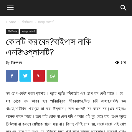
Home
জীববিজ্ঞান
স্বাস্থ্য পরামর্শ
জীববিজ্ঞান
স্বাস্থ্য পরামর্শ
কোনটি করাবেন?বাইপাস নাকি
এনজিওপ্লাসটি?
By
হিমাংশু কর
840
হৃদ রোগ একটা কমন ব্যাপার। প্রায় প্রতি পরিবারেই এই রোগ কম বেশী আছে। এর
সব থেকে বড় কারন হল অনিয়ন্ত্রিত জীবনযাপন,উচ্চ চর্বি আহার,সবজি কম
খাওয়া,শারীরিক পরিশ্রম না করা ইত্যাদি। তবে এগুলই সব কারন নয়।এর বাইরেও
অনেক কারন আছে। তবে যাই হোক না কেন যদি একবার এটি খুব বেড়ে যায় তখন দ্রুত
চিকিৎসা না করালে রোগীকে বাচান যায় না। কিন্তু এটাই শেষ নয়, মাঝে মাঝে এই রোগ
যদি খুব বেড়ে যায় তখন এর চিকিৎসা নিয়ে পড়া লাগে আরেক ঝামেলায়। অবস্থা খারাপ