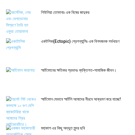
গিউলিয়া তোফানাঃ এক বিষের জাদুকর
একটপিক(Ectopic) প্রেগন্যান্সিঃ এক বিপদজনক গর্ভধারণ
স্মার্টফোনের ক্ষতিকর প্রভাবঃ ব্যক্তিগত-সামাজিক জীবন।
স্মার্টফোন যেভাবে স্মার্টলি আমাদের নীরবে আক্রমণ করে যাচ্ছে!
মহাকাশ এর কিছু অদ্ভুত সুন্দর ছবি