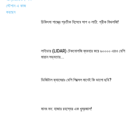
চিকিৎসা শাস্ত্রে প্রতীক হিসেবে সাপ ও লাঠি: গ্রীক মিথলজি!
লাইডার (LIDAR) টেকনোলজি ব্যবহার করে ৬০০০০ এরও বেশি
মায়ান সভ্যতার...
ডিজিটাল ক্যামেরাঃ বেশি পিক্সেল মানেই কি ভালো ছবি?
মানব মন: হাজার রহস্যের এক ধুম্রজাল!