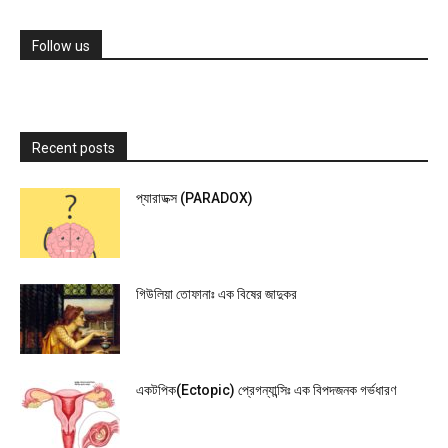
Follow us
Recent posts
প্যারাডক্স (PARADOX)
গিউলিয়া তোফানাঃ এক বিষের জাদুকর
একটপিক(Ectopic) প্রেগন্যান্সিঃ এক বিপদজনক গর্ভধারণ