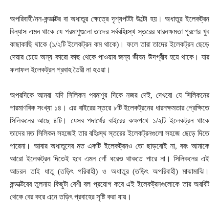
অপরিবাহী/নন-কন্ডাক্টর বা অধাতুর ক্ষেত্রে দৃশ্যপটটা উল্টো হয়। অধাতুর ইলেকট্রন
বিন্যাস এমন থাকে যে পরমাণুগুলো তাদের সর্ববহিঃস্থ স্তরের ধারনক্ষমতা পূরণের খুব
কাছাকাছি থাকে (১/২টি ইলেকট্রন কম থাকে)। ফলে তারা তাদের ইলেকট্রন ছেড়ে
দেয়ার চেয়ে অন্য কারো কাছ থেকে পাওয়ার জন্য ভীষন উদগ্রীব হয়ে থাকে। যার
ফলাফল ইলেকট্রন প্রবাহ তৈরী না হওয়া।
অপরদিকে আমরা যদি সিলিকন পরমাণুর দিকে নজর দেই, দেখবো যে সিলিকনের
পারমাণবিক সংখ্যা ১৪। এর বাইরের স্তরে ৮টি ইলেকট্রনের ধারনক্ষমতার প্রেক্ষিতে
সিলিকনের আছে ৪টি। যেসব পদার্থের বাইরের কক্ষপথে ১/২টি ইলেকট্রন থাকে
তাদের মত সিলিকন সহজেই তার বহিঃস্থ স্তরের ইলেকট্রনগুলো সহজে ছেড়ে দিতে
পারেনা। আবার অধাতুদের মত একটি ইলেকট্রনও তো ছাড়বোই না, বরং আমাকে
আরো ইলেকট্রন দিতেই হবে এমন গোঁ ধরেও থাকতে পারে না। সিলিকনের এই
আচরন তাই ধাতু (তড়িৎ পরিবাহী) ও অধাতুর (তড়িৎ অপরিবাহী) মাঝামাঝি।
কন্ডাক্টরের তুলনায় কিছুটা বেশী বল প্রয়োগ করে এই ইলেকট্রনগুলোকে তার অরবিট
থেকে বের করে এনে তড়িৎ প্রবাহের সৃষ্টি করা যায়।