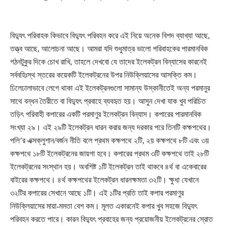
বিদ্যুৎ পরিবাহক কিভাবে বিদ্যুৎ পরিবহন করে এই নিয়ে অনেক বিশদ ব্যাখ্যা আছে,
তত্ত্ব আছে, আলোচনা আছে। আমরা যদি শুধুমাত্র ভালো পরিবাহকের পারমানবিক
গঠনটুকুর দিকে চোখ রাখি, তাহলে দেখবো যে তাদের ইলেকট্রন বিন্যাসের কারনেই
সর্ববহিঃস্থ স্তরের কয়েকটি ইলেকট্রনের উপর নিউক্লিয়াসের আসক্তি কম।
ঢিলেঢালাভাবে লেগে থাকা এই ইলেকট্রনগুলো সামান্য উস্কানীতেই অন্য পরমানুর
সাথে বন্ধন তৈরীতে বা বিদ্যুৎ প্রবাহে ব্যবহৃত হয়। আসুন দেখা যাক খুব পরিচিত
তড়িৎ পরিবাহী কপারের একটি পরমাণুর ইলেকট্রন বিন্যাস। কপারের পারমানবিক
সংখ্যা ২৯। এই ২৯টি ইলেকট্রন ধারন করার জন্য দরকার পরে তিনটি কক্ষপথের।
পলি
’
র এক্সক্লুশান/বর্জন নীতি বলে প্রথম কক্ষপথে ২টি, ২য় কক্ষপথে ৮টি এবং ৩য়
কক্ষপথে ১৮টি ইলেকট্রনের জায়গা হবে। কপারের প্রথম ৩টি কক্ষপথে তাই ২৮টি
ইলেকট্রনের সংস্থান হয়। অবশিষ্ট ১টি ইলেকট্রন তাই থাকবে ৪র্থ বা একেবারের
বাইরের কক্ষপথে। ৪র্থ কক্ষপথের ইলেকট্রন ধারনক্ষমতা ৩২টি। ক্ষুধা যেখানে
৩২টির কপারের সেখানে আছে ১টি। এই ১টির প্রতি তাই কপার পরমাণুর
নিউক্লিয়াসের মায়া-মমতা বেশ কম। মূলত একারনেই কপার খুব সহজে বিদ্যুৎ
পরিবহন করতে পারে। কারন বিদ্যুৎ প্রবাহের জন্য প্রয়োজনীয় ইলেকট্রনের স্রোত