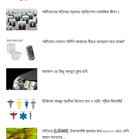
স্মার্টফোনের ক্ষতিকর প্রভাবঃ ব্যক্তিগত-সামাজিক জীবন।
স্মার্টফোন যেভাবে স্মার্টলি আমাদের নীরবে আক্রমণ করে যাচ্ছে!
মহাকাশ এর কিছু অদ্ভুত সুন্দর ছবি
চিকিৎসা শাস্ত্রে প্রতীক হিসেবে সাপ ও লাঠি: গ্রীক মিথলজি!
লাইডার (LIDAR) টেকনোলজি ব্যবহার করে ৬০০০০ এরও বেশি
মায়ান সভ্যতার...