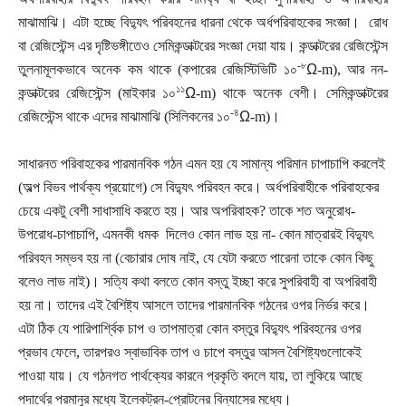
মাঝামাঝি। এটা হচ্ছে বিদ্যুৎ পরিবহনের ধারনা থেকে অর্ধপরিবাহকের সংজ্ঞা।
রোধ
বা রেজিস্টেন্স এর দৃষ্টিভঙ্গীতেও সেমিকন্ডাক্টরের সংজ্ঞা দেয়া যায়
।
কন্ডাক্টরের রেজিস্টেন্স
-৮
তুলনামূলকভাবে অনেক কম থাকে
(কপারের রেজিস্টিভিটি
১০
Ω
-
m
),
আর নন-
১১
কন্ডাক্টরের রেজিস্টেন্স (মাইকার
১০
Ω
-
m
)
থাকে অনেক বেশী। সেমিকন্ডাক্টরের
-৪
রেজিস্টেন্স থাকে এদের মাঝামাঝি (সিলিকনের
১০
Ω
-
m
)
।
সাধারনত পরিবাহকের পারমানবিক গঠন এমন হয় যে সামান্য পরিমান চাপাচাপি করলেই
(অল্প বিভব পার্থক্য প্রয়োগে) সে বিদ্যুৎ পরিবহন করে। অর্ধপরিবাহীকে পরিবাহকের
চেয়ে একটু বেশী সাধাসাধি করতে হয়। আর অপরিবাহক? তাকে শত অনুরোধ-
উপরোধ-চাপাচাপি, এমনকী ধমক
দিলেও কোন লাভ হয় না- কোন মাত্রারই বিদ্যুৎ
পরিবহন সম্ভব হয় না (বেচারার দোষ নাই, যে যেটা করতে পারেনা তাকে কোন কিছু
বলেও লাভ নাই)
।
সত্যি কথা বলতে কোন বস্তু ইচ্ছা করে সুপরিবাহী বা অপরিবাহী
হয় না। তাদের এই বৈশিষ্ট্য আসলে তাদের পারমানবিক গঠনের ওপর নির্ভর করে।
এটা ঠিক যে পারিপার্শ্বিক চাপ ও তাপমাত্রা কোন বস্তুর বিদ্যুৎ পরিবহনের ওপর
প্রভাব ফেলে, তারপরও স্বাভাবিক তাপ ও চাপে বস্তুর আসল বৈশিষ্ট্যগুলোকেই
পাওয়া যায়। যে গঠনগত পার্থক্যের কারনে প্রকৃতি বদলে যায়, তা লুকিয়ে আছে
পদার্থের পরমানুর মধ্যে ইলেকট্রন-প্রোটনের বিন্যাসের মধ্যে।