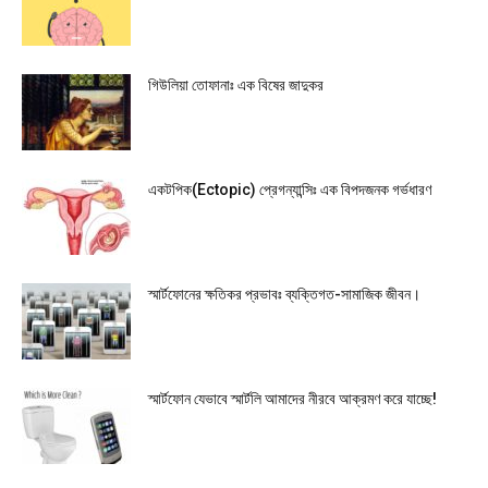
গিউলিয়া তোফানাঃ এক বিষের জাদুকর
একটপিক(Ectopic) প্রেগন্যান্সিঃ এক বিপদজনক গর্ভধারণ
স্মার্টফোনের ক্ষতিকর প্রভাবঃ ব্যক্তিগত-সামাজিক জীবন।
স্মার্টফোন যেভাবে স্মার্টলি আমাদের নীরবে আক্রমণ করে যাচ্ছে!