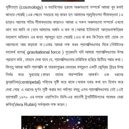
সৃষ্টিতত্ত (cosmology) ও মহাবিশ্বের দুরতম অঞ্চলগুলো সম্পর্কে আমরা খুব কমই
জানতে পেরেছি।এর পেছনে সবচেয়ে বড় কারন হল আমাদের প্রযুক্তিগত সীমাবদ্ধতা।এ
ছাড়াও আলোর গতির সীমাবদ্ধতার কারনেও আমরা এ সকল অঞ্চলগুলো সম্পর্কে এখনো
ভাল মত জানি না।তবে আমাদের অর্জন ও কম না।আমরা ইতিমধেই আন্তঃনাক্ষত্রিক
মহাকাশ অভিযান এর জন্য প্রস্তুত হতে পেরেছি।এও বা কম কি?তবে যাই হোক সে
আলোচনা আর বাড়াবো না।এবার আমরা লক্ষ করব গ্যালাক্সিগুলোর দিকে।নিউটনের
মহাকর্ষ বলের( gravitational force ) সুত্রগুলি যদি আমারা গ্যালাক্সিগুলোর উপর
প্রয়োগ করি , তাহলে দেখা যাবে যে, গ্যালাক্সিগুলোর চারিদিকে ছরিয়ে ছিটিয়ে পরার কথা।
কিন্তু আমরা জানি গ্যালাক্সি বা তারকাপুঞ্জের ভেতরের বস্তুগুল একটি কেন্দ্রিয় বিন্দুর উপর
নির্ভর করে ঘুরতেছে।কারন তাদের পারস্পারিক আকর্ষণ এক ধরনের
কন্দ্রাতিক(centripetal) শক্তির সৃষ্টি করে থাকে।অবাক হবার কথা হল হিসাব করে
দেখা গেছে এ ধরনের ঘূর্ণন সৃষ্টি করার মত পর্যাপ্ত বস্তু এসব গ্যালাক্সিগুলোর নেই।এই
ব্যাপারটি ১৯৭০ এর দশকে ওয়াশিংটন ডিসি-এর কার্নেগী ইন্সটিটিউশনের গবেষক ভেরা
রুবিন(Vera Rubin) সর্বপ্রথম লক্ষ করেন।