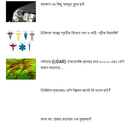
মহাকাশ এর কিছু অদ্ভুত সুন্দর ছবি
চিকিৎসা শাস্ত্রে প্রতীক হিসেবে সাপ ও লাঠি: গ্রীক মিথলজি!
লাইডার (LIDAR) টেকনোলজি ব্যবহার করে ৬০০০০ এরও বেশি
মায়ান সভ্যতার...
ডিজিটাল ক্যামেরাঃ বেশি পিক্সেল মানেই কি ভালো ছবি?
মানব মন: হাজার রহস্যের এক ধুম্রজাল!