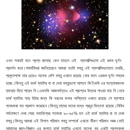
এখন সবারই মনে প্রশ্ন জাগছে কেন তাহলে এই গ্যালাক্সিগুলো এই রকম ঘূর্ণন
প্রদর্শন করে।পদার্থবিদরা জানিয়েছেন আমরা যতটা বস্তু এই গ্যালাক্সিগুলোতে দেখছি,
প্রকৃতপক্ষে তার চেয়েও অনেক বেশি বস্তু এখানে রয়েছে।যার ফলে এরকম ঘূর্ণন সম্ভব
হচ্ছে।কিন্তু এই ডার্ক ম্যাটার বা না দেখা বস্তুগুলো আসলে কি?কেউ এর সন্তোষজনক
ব্যাখ্যা দিতে পারেন নি।এমনকি আজপর্যন্তও এই প্রশ্নের উত্তর পাওয়া যায় নি।তবে
ডার্ক ম্যাটার গড়ে উঠার জন্য কি ধরনের কনার অস্তিত্ব ওখানে রয়েছে সে ব্যাপারে
গবেষকরা মত প্রকাশ করেছেন।কিন্তু তাদের মতের মধ্যে প্রচুর ভিন্নতা রয়েছে।বিবিধ
পর্যবেক্ষণে দেখা গেছে মহাবিশ্বের শতকরা ৯০-৯৫% হল এই ডার্ক ম্যাটার বা না দেখা
বস্তু।কিন্তু আমরা এই বিশাল পরিমান বস্তু সম্পর্কে এখনো ভীষণ পরিমান অজ্ঞ।তাই
আমাদের জ্ঞান-বিজ্ঞান এর জগতে ডার্ক ম্যাটার এখনো অনেক বড় একটা প্রশ্নবদক