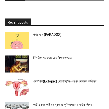
Recent posts
প্যারাডক্স (PARADOX)
গিউলিয়া তোফানাঃ এক বিষের জাদুকর
একটপিক(Ectopic) প্রেগন্যান্সিঃ এক বিপদজনক গর্ভধারণ
স্মার্টফোনের ক্ষতিকর প্রভাবঃ ব্যক্তিগত-সামাজিক জীবন।