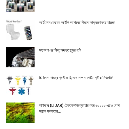
স্মার্টফোন যেভাবে স্মার্টলি আমাদের নীরবে আক্রমণ করে যাচ্ছে!
মহাকাশ এর কিছু অদ্ভুত সুন্দর ছবি
চিকিৎসা শাস্ত্রে প্রতীক হিসেবে সাপ ও লাঠি: গ্রীক মিথলজি!
লাইডার (LIDAR) টেকনোলজি ব্যবহার করে ৬০০০০ এরও বেশি
মায়ান সভ্যতার...