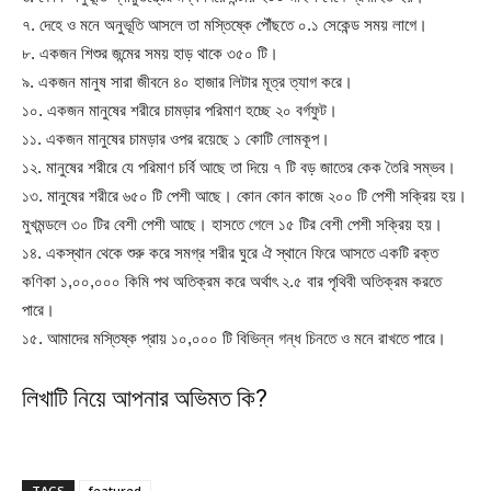
৭. দেহে ও মনে অনুভূতি আসলে তা মস্তিষ্কে পৌঁছতে ০.১ সেকেন্ড সময় লাগে।
৮. একজন শিশুর জন্মের সময় হাড় থাকে ৩৫০ টি।
৯. একজন মানুষ সারা জীবনে ৪০ হাজার লিটার মূত্র ত্যাগ করে।
১০. একজন মানুষের শরীরে চামড়ার পরিমাণ হচ্ছে ২০ বর্গফুট।
১১. একজন মানুষের চামড়ার ওপর রয়েছে ১ কোটি লোমকূপ।
১২. মানুষের শরীরে যে পরিমাণ চর্বি আছে তা দিয়ে ৭ টি বড় জাতের কেক তৈরি সম্ভব।
১৩. মানুষের শরীরে ৬৫০ টি পেশী আছে। কোন কোন কাজে ২০০ টি পেশী সক্রিয় হয়।
মুখমন্ডলে ৩০ টির বেশী পেশী আছে। হাসতে গেলে ১৫ টির বেশী পেশী সক্রিয় হয়।
১৪. একস্থান থেকে শুরু করে সমগ্র শরীর ঘুরে ঐ স্থানে ফিরে আসতে একটি রক্ত
কণিকা ১,০০,০০০ কিমি পথ অতিক্রম করে অর্থাৎ ২.৫ বার পৃথিবী অতিক্রম করতে
পারে।
১৫. আমাদের মস্তিষ্ক প্রায় ১০,০০০ টি বিভিন্ন গন্ধ চিনতে ও মনে রাখতে পারে।
লিখাটি নিয়ে আপনার অভিমত কি?
TAGS
featured