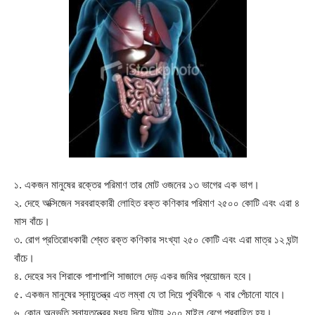
১. একজন মানুষের রক্তের পরিমাণ তার মোট ওজনের ১৩ ভাগের এক ভাগ।
২. দেহে অক্সিজেন সরবরাহকারী লোহিত রক্ত কণিকার পরিমাণ ২৫০০ কোটি এবং এরা ৪
মাস বাঁচে।
৩. রোগ প্রতিরোধকারী শ্বেত রক্ত কণিকার সংখ্যা ২৫০ কোটি এবং এরা মাত্র ১২ ঘন্টা
বাঁচে।
৪. দেহের সব শিরাকে পাশাপাশি সাজালে দেড় একর জমির প্রয়োজন হবে।
৫. একজন মানুষের স্নায়ুতন্ত্র এত লম্বা যে তা দিয়ে পৃথিবীকে ৭ বার পেঁচানো যাবে।
৬. কোন অনুভূতি স্নায়ুতন্ত্রের মধ্য দিয়ে ঘন্টায় ২০০ মাইল বেগে প্রবাহিত হয়।