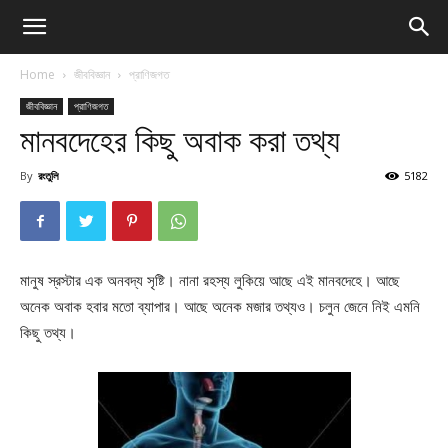
Home
জীববিজ্ঞান
প্রাণিজগত
জীববিজ্ঞান
প্রাণিজগত
মানবদেহের কিছু অবাক করা তথ্য
By
রংতুলি
5182
মানুষ স্রস্টার এক অনবদ্য সৃষ্টি। নানা রহস্য লুকিয়ে আছে এই মানবদেহে। আছে
অনেক অবাক হবার মতো ব্যাপার। আছে অনেক মজার তথ্যও। চলুন জেনে নিই এমনি
কিছু তথ্য।