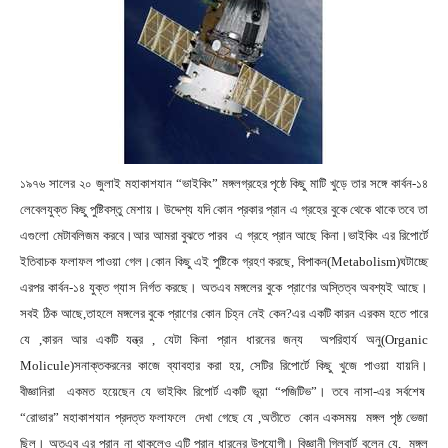
১৯৭৬ সালের ২০ জুলাই মহাকাশযান “ভাইকিং” মঙ্গলগ্রহের পৃষ্ঠে কিছু মাটি খুড়ে তার সঙ্গে কার্বন-১৪
লেবেলযুক্ত কিছু পুষ্টিবস্তু মেশায়। উদ্দেশ্য যদি কোন প্রকার প্রান এ গ্রহের বুকে থেকে থাকে তবে তা
এগুলো মেটাবলিজম করবে।আর আমরা বুঝতে পারব এ গ্রহে প্রান আছে কিনা।ভাইকিং এর রিপোর্টে
ইতিবাচক ফলাফল পাওয়া গেল।কোন কিছু এই পুষ্টিকে গ্রহণ করছে, বিপাকন(Metabolism)ঘটাচ্ছে
এরপর কার্বন-১৪ যুক্ত গ্যাস নির্গত করছে। অতএব মঙ্গলের বুকে প্রাণের অস্তিত্ব অবশ্যই আছে।
সবই ঠিক আছে,তাহলে মঙ্গলের বুকে প্রাণের কোন চিহ্ন নেই কেন?এর একটি কারন এরকম হতে পারে
যে ,কারন আর একটি যন্ত্র , যেটা কিনা প্রান ধারনের জন্য অপরিহার্য অনু(Organic
Molicule)সনাক্তকরনের কাজে ব্যাবহার করা হয়, সেটির রিপোর্টে কিছু খুজে পাওয়া যায়নি।
বীজ্ঞানিরা একমত হয়েছেন যে ভাইকিং রিপোর্ট একটি ভূয়া “পজিটিভ”। তবে নাসা-এর সর্বশেষ
“রোভার” মহাকাশযান প্রদত্ত ফলাফলে দেখা গেছে যে ,অতীতে কোন একসময় মঙ্গল পৃষ্ঠ ভেজা
ছিল। অতএব এর প্রান না থাকলেও এটি প্রান ধারনের উপযোগী। বিজ্ঞানী গিলবার্ট বলেন যে, মঙ্গল