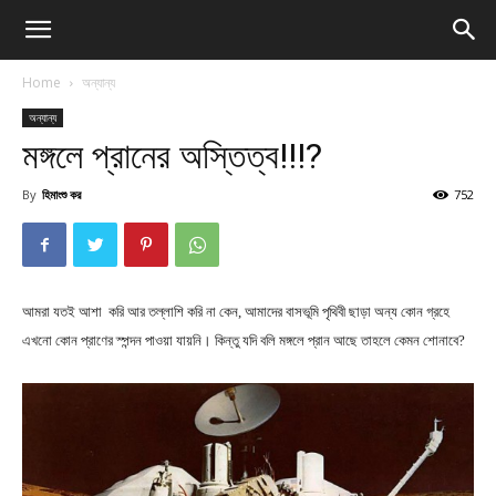
Home
অন্যান্য
অন্যান্য
মঙ্গলে প্রানের অস্তিত্ব!!!?
By
হিমাংশু কর
752
আমরা যতই আশা করি আর তল্লাশি করি না কেন, আমাদের বাসভূমি পৃথিবী ছাড়া অন্য কোন গ্রহে
এখনো কোন প্রাণের স্পন্দন পাওয়া যায়নি। কিন্তু যদি বলি মঙ্গলে প্রান আছে তাহলে কেমন শোনাবে?