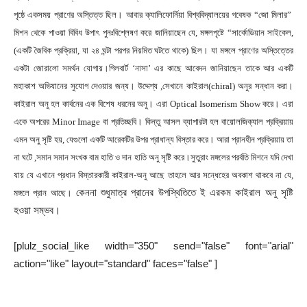
পৃষ্ঠে একসময় প্রাণের অস্তিত্ত ছিল। আবার ক্যালিফোর্নিয়া বিশ্ববিদ্যালয়ের গবেষক “জো মিলার”
মিশন থেকে পাওয়া বিবিধ উপাৎ পুনঃবিশ্লেষণ করে জানিয়াছেন যে, মঙ্গলপৃষ্টে “সার্কোডিয়ান সাইকেল,
(একটি জৈবিক প্রক্রিয়া, যা ২৪ ঘন্টা পরপর নিয়মিত ঘটতে থাকে) ছিল। যা মঙ্গলে প্রাণের অস্তিত্তের
একটা জোরালো সমর্থন যোগায়।গিলবার্ট ‘নাসা’ এর কাছে আবেদন জানিয়াছেন তাকে আর একটি
মহাকাশ অভিযানের সুযোগ দেওয়ার জন্য। উদ্দেশ্য ,সেখানে কাইরাল(chiral) অনুর সন্ধান করা।
কাইরাল অনু হল কার্বনের এক বিশেষ ধরনের অনু। এরা Optical Isomerism Show করে। এরা
একে অপরের Minor Image বা প্রতিচ্ছবি। কিন্তু আসল ব্যাপারটা হল বায়োলজিক্যাল প্রক্রিয়ায়
এমন অনু সৃষ্টি হয়, যেগুলো একটি আরেকটির উপর প্রাধান্য বিস্তার করে। আরা প্রানহীন প্রক্রিয়ায় তা
না ঘটে ,সমান সমান সংখক বাম হাতি ও দান হাতি অনু সৃষ্টি করে।সুতুরাং মঙ্গলের পরর্বতি মিশনে যদি দেখা
যায় যে এখানে প্রধান বিস্তারকারী কাইরাল-অনু আছে তাহলে আর সন্ধেহের অবকাশ থাকবে না যে,
কেননা শুধুমাত্র প্রানের উপস্থিতিতে ই এরকম কাইরাল অনু সৃষ্টি
মঙ্গলে প্রান আছে।
হওয়া সম্ভব।
[plulz_social_like width="350" send="false" font="arial"
action="like" layout="standard" faces="false" ]