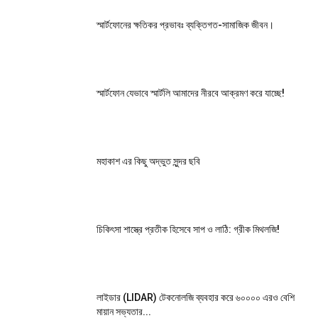
স্মার্টফোনের ক্ষতিকর প্রভাবঃ ব্যক্তিগত-সামাজিক জীবন।
স্মার্টফোন যেভাবে স্মার্টলি আমাদের নীরবে আক্রমণ করে যাচ্ছে!
মহাকাশ এর কিছু অদ্ভুত সুন্দর ছবি
চিকিৎসা শাস্ত্রে প্রতীক হিসেবে সাপ ও লাঠি: গ্রীক মিথলজি!
লাইডার (LIDAR) টেকনোলজি ব্যবহার করে ৬০০০০ এরও বেশি
মায়ান সভ্যতার...