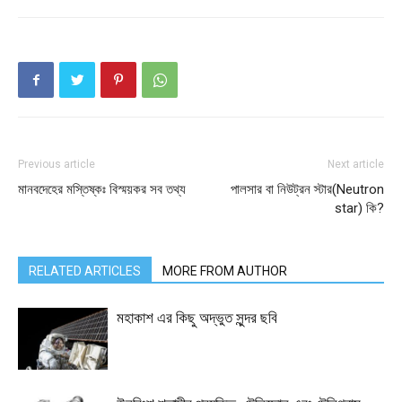
Previous article
Next article
মানবদেহের মস্তিষ্কঃ বিস্ময়কর সব তথ্য
পালসার বা নিউট্রন স্টার(Neutron
star) কি?
RELATED ARTICLES
MORE FROM AUTHOR
মহাকাশ এর কিছু অদ্ভুত সুন্দর ছবি