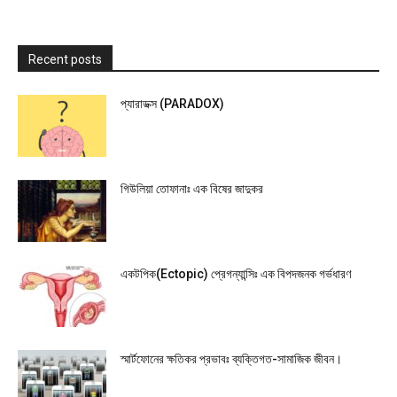
Recent posts
প্যারাডক্স (PARADOX)
গিউলিয়া তোফানাঃ এক বিষের জাদুকর
একটপিক(Ectopic) প্রেগন্যান্সিঃ এক বিপদজনক গর্ভধারণ
স্মার্টফোনের ক্ষতিকর প্রভাবঃ ব্যক্তিগত-সামাজিক জীবন।