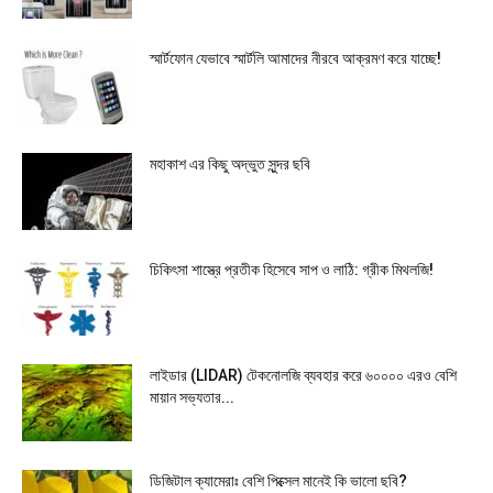
স্মার্টফোন যেভাবে স্মার্টলি আমাদের নীরবে আক্রমণ করে যাচ্ছে!
মহাকাশ এর কিছু অদ্ভুত সুন্দর ছবি
চিকিৎসা শাস্ত্রে প্রতীক হিসেবে সাপ ও লাঠি: গ্রীক মিথলজি!
লাইডার (LIDAR) টেকনোলজি ব্যবহার করে ৬০০০০ এরও বেশি
মায়ান সভ্যতার...
ডিজিটাল ক্যামেরাঃ বেশি পিক্সেল মানেই কি ভালো ছবি?