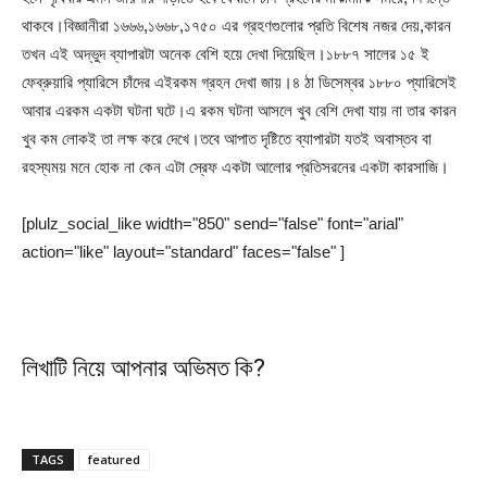
থাকবে।বিজ্ঞানীরা ১৬৬৬,১৬৬৮,১৭৫০ এর গ্রহণগুলোর প্রতি বিশেষ নজর দেয়,কারন
তখন এই অদ্ভুদ ব্যাপারটা অনেক বেশি হয়ে দেখা দিয়েছিল।১৮৮৭ সালের ১৫ ই
ফেব্রুয়ারি প্যারিসে চাঁদের এইরকম গ্রহন দেখা জায়।৪ ঠা ডিসেম্বর ১৮৮০ প্যারিসেই
আবার এরকম একটা ঘটনা ঘটে।এ রকম ঘটনা আসলে খুব বেশি দেখা যায় না তার কারন
খুব কম লোকই তা লক্ষ করে দেখে।তবে আপাত দৃষ্টিতে ব্যাপারটা যতই অবাস্তব বা
রহস্যময় মনে হোক না কেন এটা স্রেফ একটা আলোর প্রতিসরনের একটা কারসাজি।
[plulz_social_like width="850" send="false" font="arial"
action="like" layout="standard" faces="false" ]
লিখাটি নিয়ে আপনার অভিমত কি?
TAGS
featured