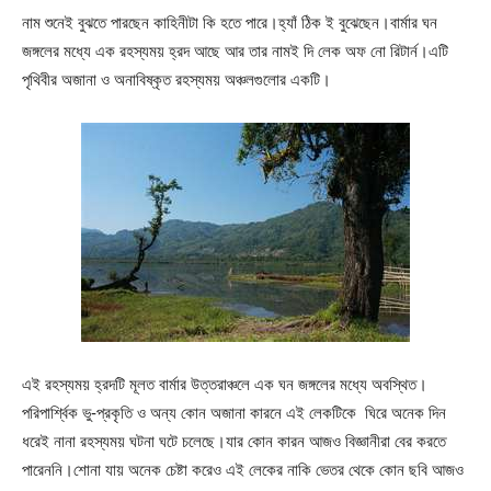
নাম শুনেই বুঝতে পারছেন কাহিনীটা কি হতে পারে।হ্যাঁ ঠিক ই বুঝেছেন।বার্মার ঘন
জঙ্গলের মধ্যে এক রহস্যময় হ্রদ আছে আর তার নামই দি লেক অফ নো রিটার্ন।এটি
পৃথিবীর অজানা ও অনাবিষ্কৃত রহস্যময় অঞ্চলগুলোর একটি।
এই রহস্যময় হ্রদটি মূলত বার্মার উত্তরাঞ্চলে এক ঘন জঙ্গলের মধ্যে অবস্থিত।
পরিপার্শ্বিক ভু-প্রকৃতি ও অন্য কোন অজানা কারনে এই লেকটিকে ঘিরে অনেক দিন
ধরেই নানা রহস্যময় ঘটনা ঘটে চলেছে।যার কোন কারন আজও বিজ্ঞানীরা বের করতে
পারেননি।শোনা যায় অনেক চেষ্টা করেও এই লেকের নাকি ভেতর থেকে কোন ছবি আজও