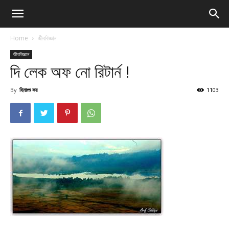
Home
জীববিজ্ঞান
জীববিজ্ঞান
দি লেক অফ নো রিটার্ন !
By
হিমাংশু কর
1103