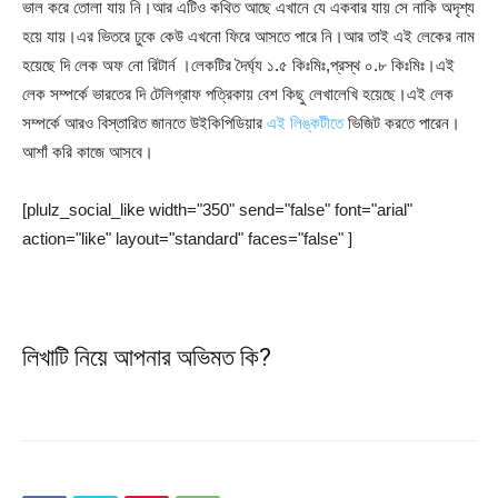
ভাল করে তোলা যায় নি।আর এটিও কথিত আছে এখানে যে একবার যায় সে নাকি অদৃশ্য
হয়ে যায়।এর ভিতরে ঢুকে কেউ এখনো ফিরে আসতে পারে নি।আর তাই এই লেকের নাম
হয়েছে দি লেক অফ নো রিটার্ন ।লেকটির দৈর্ঘ্য ১.৫ কিঃমিঃ,প্রস্থ ০.৮ কিঃমিঃ।এই
লেক সম্পর্কে ভারতের দি টেলিগ্রাফ পত্রিকায় বেশ কিছু লেখালেখি হয়েছে।এই লেক
সম্পর্কে আরও বিস্তারিত জানতে উইকিপিডিয়ার
এই লিঙ্কটীতে
ভিজিট করতে পারেন।
আশাঁ করি কাজে আসবে।
[plulz_social_like width="350" send="false" font="arial"
action="like" layout="standard" faces="false" ]
লিখাটি নিয়ে আপনার অভিমত কি?