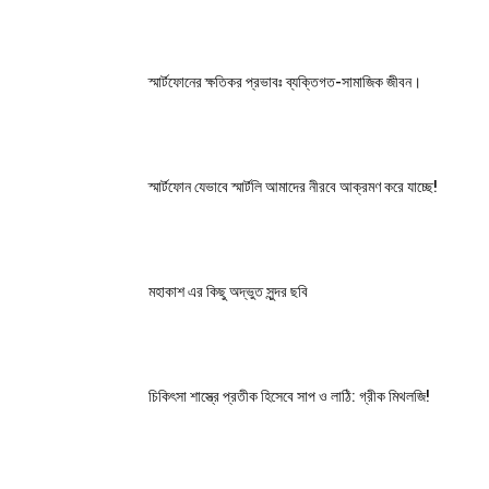
স্মার্টফোনের ক্ষতিকর প্রভাবঃ ব্যক্তিগত-সামাজিক জীবন।
স্মার্টফোন যেভাবে স্মার্টলি আমাদের নীরবে আক্রমণ করে যাচ্ছে!
মহাকাশ এর কিছু অদ্ভুত সুন্দর ছবি
চিকিৎসা শাস্ত্রে প্রতীক হিসেবে সাপ ও লাঠি: গ্রীক মিথলজি!