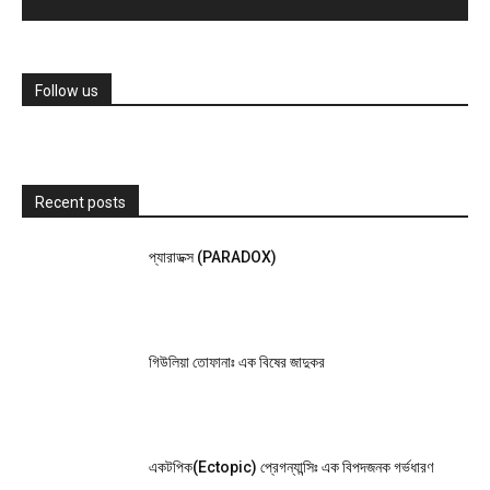
Follow us
Recent posts
প্যারাডক্স (PARADOX)
গিউলিয়া তোফানাঃ এক বিষের জাদুকর
একটপিক(Ectopic) প্রেগন্যান্সিঃ এক বিপদজনক গর্ভধারণ