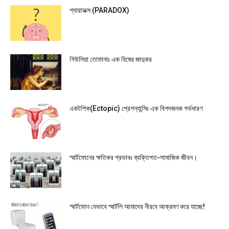
প্যারাডক্স (PARADOX)
গিউলিয়া তোফানাঃ এক বিষের জাদুকর
একটপিক(Ectopic) প্রেগন্যান্সিঃ এক বিপদজনক গর্ভধারণ
স্মার্টফোনের ক্ষতিকর প্রভাবঃ ব্যক্তিগত-সামাজিক জীবন।
স্মার্টফোন যেভাবে স্মার্টলি আমাদের নীরবে আক্রমণ করে যাচ্ছে!