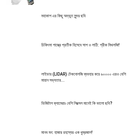
মহাকাশ এর কিছু অদ্ভুত সুন্দর ছবি
চিকিৎসা শাস্ত্রে প্রতীক হিসেবে সাপ ও লাঠি: গ্রীক মিথলজি!
লাইডার (LIDAR) টেকনোলজি ব্যবহার করে ৬০০০০ এরও বেশি
মায়ান সভ্যতার...
ডিজিটাল ক্যামেরাঃ বেশি পিক্সেল মানেই কি ভালো ছবি?
মানব মন: হাজার রহস্যের এক ধুম্রজাল!