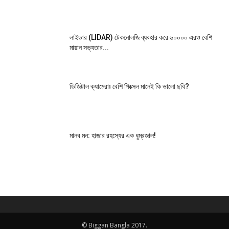
লাইডার (LIDAR) টেকনোলজি ব্যবহার করে ৬০০০০ এরও বেশি
মায়ান সভ্যতার...
ডিজিটাল ক্যামেরাঃ বেশি পিক্সেল মানেই কি ভালো ছবি?
মানব মন: হাজার রহস্যের এক ধুম্রজাল!
© Biggan Bangla 2017.