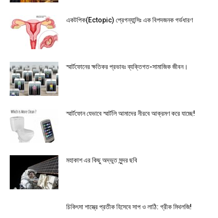
একটপিক(Ectopic) প্রেগন্যান্সিঃ এক বিপদজনক গর্ভধারণ
স্মার্টফোনের ক্ষতিকর প্রভাবঃ ব্যক্তিগত-সামাজিক জীবন।
স্মার্টফোন যেভাবে স্মার্টলি আমাদের নীরবে আক্রমণ করে যাচ্ছে!
মহাকাশ এর কিছু অদ্ভুত সুন্দর ছবি
চিকিৎসা শাস্ত্রে প্রতীক হিসেবে সাপ ও লাঠি: গ্রীক মিথলজি!