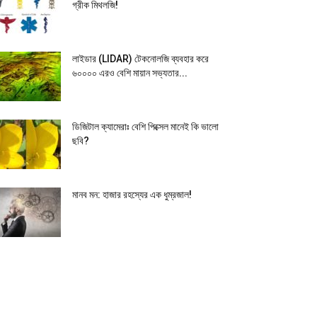
গ্রীক মিথলজি!
লাইডার (LIDAR) টেকনোলজি ব্যবহার করে
৬০০০০ এরও বেশি মায়ান সভ্যতার...
ডিজিটাল ক্যামেরাঃ বেশি পিক্সেল মানেই কি ভালো
ছবি?
মানব মন: হাজার রহস্যের এক ধুম্রজাল!