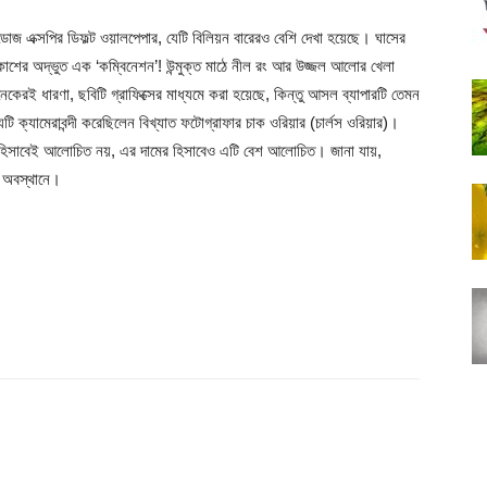
ডোজ এক্সপির ডিফল্ট ওয়ালপেপার, যেটি বিলিয়ন বারেরও বেশি দেখা হয়েছে। ঘাসের
শের অদ্ভুত এক ‘কম্বিনেশন’! উন্মুক্ত মাঠে নীল রং আর উজ্জল আলোর খেলা
কেরই ধারণা, ছবিটি গ্রাফিক্সের মাধ্যমে করা হয়েছে, কিন্তু আসল ব্যাপারটি তেমন
েটি ক্যামেরাবন্দী করেছিলেন বিখ্যাত ফটোগ্রাফার চাক ওরিয়ার (চার্লস ওরিয়ার)।
 হিসাবেই আলোচিত নয়, এর দামের হিসাবেও এটি বেশ আলোচিত। জানা যায়,
য় অবস্থানে।