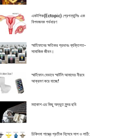
একটপিক(Ectopic) প্রেগন্যান্সিঃ এক
বিপদজনক গর্ভধারণ
স্মার্টফোনের ক্ষতিকর প্রভাবঃ ব্যক্তিগত-
সামাজিক জীবন।
স্মার্টফোন যেভাবে স্মার্টলি আমাদের নীরবে
আক্রমণ করে যাচ্ছে!
মহাকাশ এর কিছু অদ্ভুত সুন্দর ছবি
চিকিৎসা শাস্ত্রে প্রতীক হিসেবে সাপ ও লাঠি: