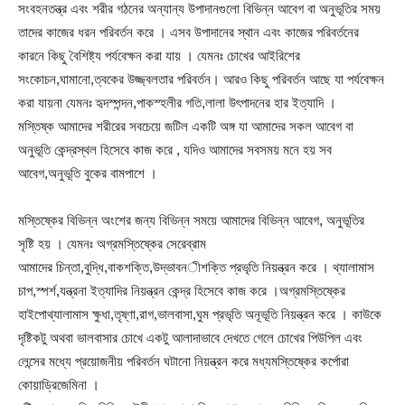
সংবহনতন্ত্র এবং শরীর গঠনের অন্যান্য উপাদানগুলো বিভিন্ন আবেগ বা অনুভূতির সময়
তাদের কাজের ধরন পরিবর্তন করে । এসব উপাদানের স্থান এবং কাজের পরিবর্তনের
কারনে কিছু বৈশিষ্ট্য পর্যবেক্ষন করা যায় । যেমনঃ চোখের আইরিশের
সংকোচন,ঘামানো,ত্বকের উজ্জ্বলতার পরিবর্তন। আরও কিছু পরিবর্তন আছে যা পর্যবেক্ষন
করা যায়না যেমনঃ হৃদস্পন্দন,পাকস্হলীর গতি,লালা উৎপাদনের হার ইত্যাদি ।
মস্তিষ্ক আমাদের শরীরের সবচেয়ে জটিল একটি অঙ্গ যা আমাদের সকল আবেগ বা
অনুভূতি কেন্দ্রস্থল হিসেবে কাজ করে , যদিও আমাদের সবসময় মনে হয় সব
আবেগ,অনুভূতি বুকের বামপাশে ।
মস্তিষ্কের বিভিন্ন অংশের জন্য বিভিন্ন সময়ে আমাদের বিভিন্ন আবেগ, অনুভূতির
সৃষ্টি হয় । যেমনঃ অগ্রমস্তিষ্কের সেরেব্রাম
আমাদের চিন্তা,বুদ্ধি,বাকশক্তি,উদ্ভাবন
ীশক্তি প্রভৃতি নিয়ন্ত্রন করে । থ্যালামাস
চাপ,স্পর্শ,যন্ত্রনা ইত্যাদির নিয়ন্ত্রন কেন্দ্র হিসেবে কাজ করে ।অগ্রমস্তিষ্কের
হাইপোথ্যালামাস ক্ষুধা,তৃষ্ণা,রাগ,ভালবাসা,ঘুম প্রভৃতি অনূভূতি নিয়ন্ত্রন করে । কাউকে
দৃষ্টিকটু অথবা ভালবাসার চোখে একটু আলাদাভাবে দেখতে গেলে চোখের পিউপিল এবং
লেন্সের মধ্যে প্রয়োজনীয় পরিবর্তন ঘটানো নিয়ন্ত্রন করে মধ্যমস্তিষ্কের কর্পোরা
কোয়াড্রিজেমিনা ।