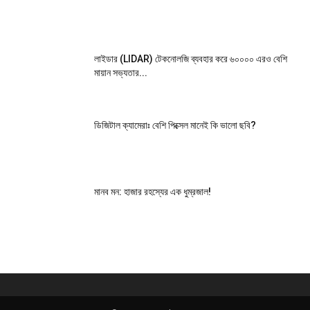
লাইডার (LIDAR) টেকনোলজি ব্যবহার করে ৬০০০০ এরও বেশি
মায়ান সভ্যতার...
ডিজিটাল ক্যামেরাঃ বেশি পিক্সেল মানেই কি ভালো ছবি?
মানব মন: হাজার রহস্যের এক ধুম্রজাল!