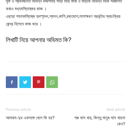
দৃষ্টি ও শ্রবনজনিত বিভিন্ন উদ্দীপনায় সাড়া দিয়ে মাথা ও ঘাড়কে বিভিন্ন দিকে সঞ্চালিত
করাও মধ্যমস্তিষ্কের কাজ ।
এছাড়া পশ্চাৎমস্তিষ্ক হৃদস্পন্দন,শ্বসন,কাশি,রক্তচাপ,
লালাক্ষরণ প্রভৃতির স্বয়ংক্রিয়
কেন্দ্র হিসেবে কাজ করে ।
লিখাটি নিয়ে আপনার অভিমত কি?
Previous article
Next article
আনারস-দুধ একসঙ্গে খেলে কি হয়?
গরু ঘাস খায়, কিন্তু মানুষ ঘাস খায়না
কেন?