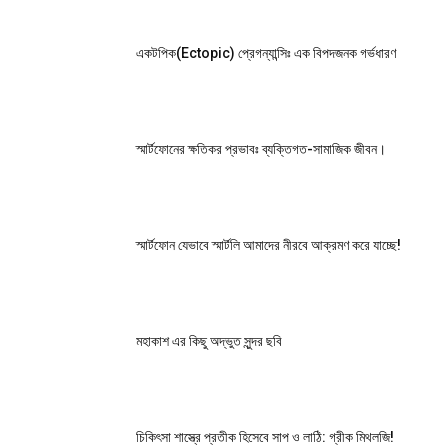
একটপিক(Ectopic) প্রেগন্যান্সিঃ এক বিপদজনক গর্ভধারণ
স্মার্টফোনের ক্ষতিকর প্রভাবঃ ব্যক্তিগত-সামাজিক জীবন।
স্মার্টফোন যেভাবে স্মার্টলি আমাদের নীরবে আক্রমণ করে যাচ্ছে!
মহাকাশ এর কিছু অদ্ভুত সুন্দর ছবি
চিকিৎসা শাস্ত্রে প্রতীক হিসেবে সাপ ও লাঠি: গ্রীক মিথলজি!