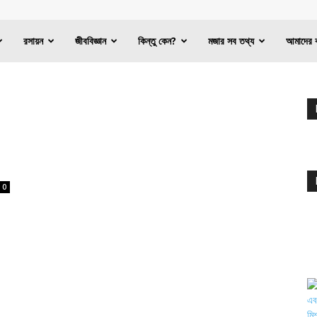
রসায়ন
জীববিজ্ঞান
কিন্তু কেন?
মজার সব তথ্য
আমাদের 
0