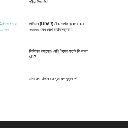
গ্রীক মিথলজি!
লাইডার (LIDAR) টেকনোলজি ব্যবহার করে
৬০০০০ এরও বেশি মায়ান সভ্যতার...
ডিজিটাল ক্যামেরাঃ বেশি পিক্সেল মানেই কি ভালো
ছবি?
মানব মন: হাজার রহস্যের এক ধুম্রজাল!