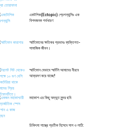
একটপিক(Ectopic) প্রেগন্যান্সিঃ এক
বিপদজনক গর্ভধারণ
স্মার্টফোনের ক্ষতিকর প্রভাবঃ ব্যক্তিগত-
সামাজিক জীবন।
স্মার্টফোন যেভাবে স্মার্টলি আমাদের নীরবে
আক্রমণ করে যাচ্ছে!
মহাকাশ এর কিছু অদ্ভুত সুন্দর ছবি
চিকিৎসা শাস্ত্রে প্রতীক হিসেবে সাপ ও লাঠি: