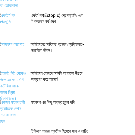
একটপিক(Ectopic) প্রেগন্যান্সিঃ এক
বিপদজনক গর্ভধারণ
স্মার্টফোনের ক্ষতিকর প্রভাবঃ ব্যক্তিগত-
সামাজিক জীবন।
স্মার্টফোন যেভাবে স্মার্টলি আমাদের নীরবে
আক্রমণ করে যাচ্ছে!
মহাকাশ এর কিছু অদ্ভুত সুন্দর ছবি
চিকিৎসা শাস্ত্রে প্রতীক হিসেবে সাপ ও লাঠি: