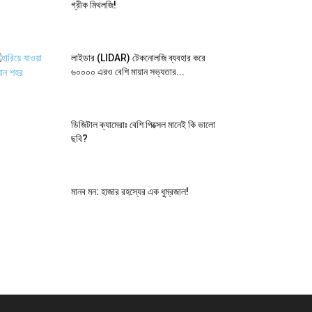
গ্রীক মিথলজি!
লাইডার (LIDAR) টেকনোলজি ব্যবহার করে
৬০০০০ এরও বেশি মায়ান সভ্যতার...
ডিজিটাল ক্যামেরাঃ বেশি পিক্সেল মানেই কি ভালো
ছবি?
মানব মন: হাজার রহস্যের এক ধুম্রজাল!