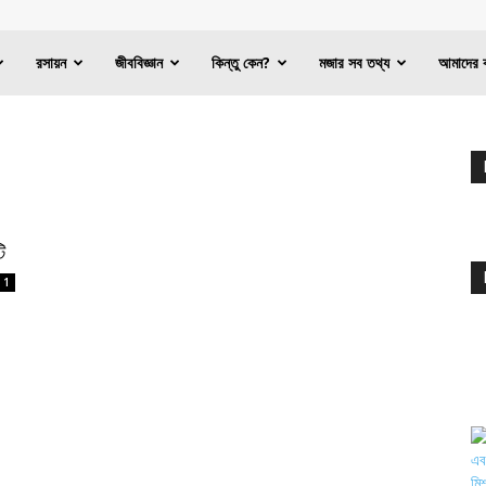
রসায়ন
জীববিজ্ঞান
কিন্তু কেন?
মজার সব তথ্য
আমাদের 
ি
1