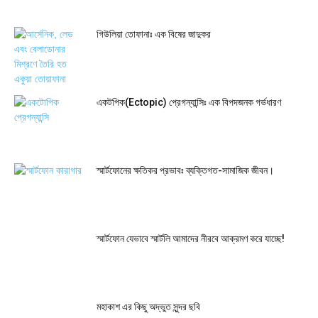
গিউলিয়া তোফানাঃ এক বিষের জাদুকর
একটপিক(Ectopic) প্রেগন্যান্সিঃ এক বিপদজনক গর্ভধারণ
স্মার্টফোনের ক্ষতিকর প্রভাবঃ ব্যক্তিগত-সামাজিক জীবন।
স্মার্টফোন যেভাবে স্মার্টলি আমাদের নীরবে আক্রমণ করে যাচ্ছে!
মহাকাশ এর কিছু অদ্ভুত সুন্দর ছবি