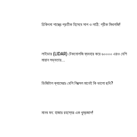
চিকিৎসা শাস্ত্রে প্রতীক হিসেবে সাপ ও লাঠি: গ্রীক মিথলজি!
লাইডার (LIDAR) টেকনোলজি ব্যবহার করে ৬০০০০ এরও বেশি
মায়ান সভ্যতার...
ডিজিটাল ক্যামেরাঃ বেশি পিক্সেল মানেই কি ভালো ছবি?
মানব মন: হাজার রহস্যের এক ধুম্রজাল!