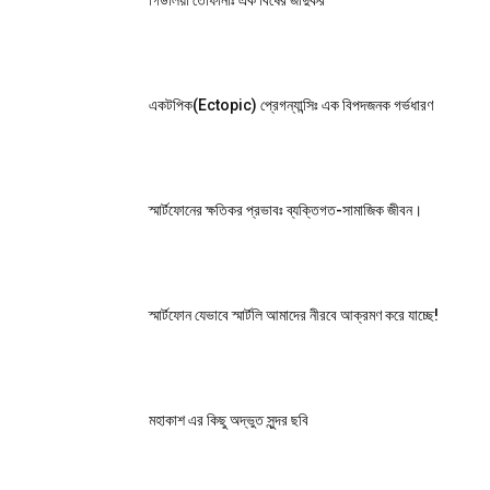
গিউলিয়া তোফানাঃ এক বিষের জাদুকর
একটপিক(Ectopic) প্রেগন্যান্সিঃ এক বিপদজনক গর্ভধারণ
স্মার্টফোনের ক্ষতিকর প্রভাবঃ ব্যক্তিগত-সামাজিক জীবন।
স্মার্টফোন যেভাবে স্মার্টলি আমাদের নীরবে আক্রমণ করে যাচ্ছে!
মহাকাশ এর কিছু অদ্ভুত সুন্দর ছবি