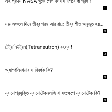
এই প্রথম NASA খুজে পেল বসবাস উপযোগী গ্রহ !
1
মরু অঞ্চলে দিনে তীব্র গরম আর রাতে তীব্র শীত অনুভূত হয়...
0
টেট্রানিউট্রন(Tetraneutron) রহস্য !
2
অ্যাম্পলিফায়ার বা বিবর্ধক কি?
0
ন্যানোপ্রযুক্তি ন্যানোটেকনলজি বা সংক্ষেপে ন্যানোটেক কি?
0