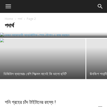
Home
পদার্থ
Page 2
পদার্থ
মহাকাশ এর কিছু অদ্ভুত সুন্দর ছবি
ডিজিটাল ক্যামেরাঃ বেশি পিক্সেল মানেই কি ভালো ছবি?
ঊনবিংশ শতাব্দ
শনি গ্রহের চাঁদ টাইটানের রহস্য !