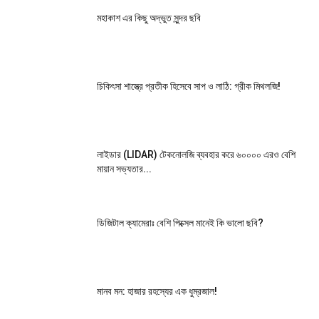
মহাকাশ এর কিছু অদ্ভুত সুন্দর ছবি
চিকিৎসা শাস্ত্রে প্রতীক হিসেবে সাপ ও লাঠি: গ্রীক মিথলজি!
লাইডার (LIDAR) টেকনোলজি ব্যবহার করে ৬০০০০ এরও বেশি
মায়ান সভ্যতার...
ডিজিটাল ক্যামেরাঃ বেশি পিক্সেল মানেই কি ভালো ছবি?
মানব মন: হাজার রহস্যের এক ধুম্রজাল!