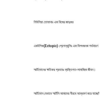
গিউলিয়া তোফানাঃ এক বিষের জাদুকর
একটপিক(Ectopic) প্রেগন্যান্সিঃ এক বিপদজনক গর্ভধারণ
স্মার্টফোনের ক্ষতিকর প্রভাবঃ ব্যক্তিগত-সামাজিক জীবন।
স্মার্টফোন যেভাবে স্মার্টলি আমাদের নীরবে আক্রমণ করে যাচ্ছে!