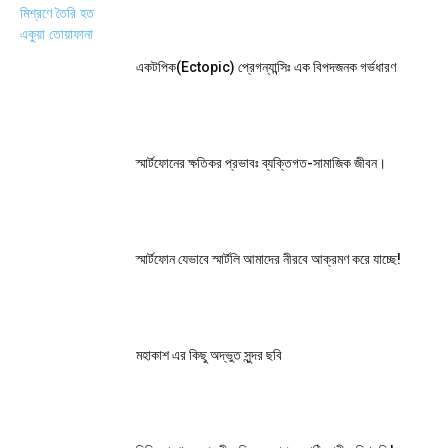
একটপিক(Ectopic) প্রেগন্যান্সিঃ এক বিপদজনক গর্ভধারণ
স্মার্টফোনের ক্ষতিকর প্রভাবঃ ব্যক্তিগত-সামাজিক জীবন।
স্মার্টফোন যেভাবে স্মার্টলি আমাদের নীরবে আক্রমণ করে যাচ্ছে!
মহাকাশ এর কিছু অদ্ভুত সুন্দর ছবি