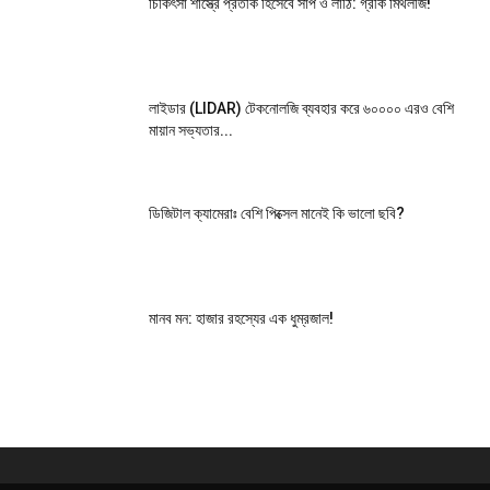
চিকিৎসা শাস্ত্রে প্রতীক হিসেবে সাপ ও লাঠি: গ্রীক মিথলজি!
লাইডার (LIDAR) টেকনোলজি ব্যবহার করে ৬০০০০ এরও বেশি
মায়ান সভ্যতার...
ডিজিটাল ক্যামেরাঃ বেশি পিক্সেল মানেই কি ভালো ছবি?
মানব মন: হাজার রহস্যের এক ধুম্রজাল!