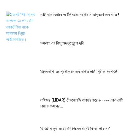
স্মার্টফোন যেভাবে স্মার্টলি আমাদের নীরবে আক্রমণ করে যাচ্ছে!
মহাকাশ এর কিছু অদ্ভুত সুন্দর ছবি
চিকিৎসা শাস্ত্রে প্রতীক হিসেবে সাপ ও লাঠি: গ্রীক মিথলজি!
লাইডার (LIDAR) টেকনোলজি ব্যবহার করে ৬০০০০ এরও বেশি
মায়ান সভ্যতার...
ডিজিটাল ক্যামেরাঃ বেশি পিক্সেল মানেই কি ভালো ছবি?