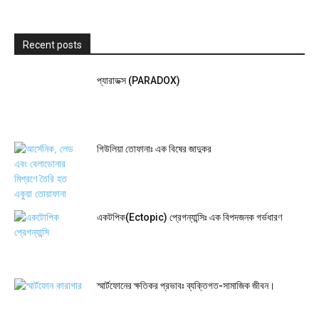
Recent posts
প্যারাডক্স (PARADOX)
গিউলিয়া তোফানাঃ এক বিষের জাদুকর
একটপিক(Ectopic) প্রেগন্যান্সিঃ এক বিপদজনক গর্ভধারণ
স্মার্টফোনের ক্ষতিকর প্রভাবঃ ব্যক্তিগত-সামাজিক জীবন।