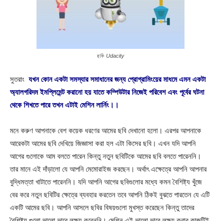
ছবি- Udacity
সুতরাং
যখন কোন একটা সমস্যার সমাধানের জন্য প্রোগ্রামিংয়ের মাধমে এমন একটা
অ্যালগরিদম ইমপ্লিমেন্ট করানো হয় যাতে কম্পিউটার নিজেই পরিবেশ এবং পূর্বের ঘটনা
থেকে শিখতে পারে তখন এটাই মেশিন লার্নিং।।
মনে করুণ আপনাকে বেশ কয়েক ধরণের আমের ছবি দেখানো হলো। এরপর আপনাকে
আরেকটা আমের ছবি দেখিয়ে জিজ্ঞাসা করা হল এটা কিসের ছবি। এখন যদি আপনি
আগের গুলোকে আম বলতে পারেন কিন্তু নতুন ছবিটিকে আমের ছবি বলতে পারেননি।
তার মানে এই দাঁড়ালো যে আপনি মেমোরাইজ করছেন। অর্থাৎ এক্ষেত্রে আপনি আপনার
বুদ্ধিমত্তা খাটাতে পারেননি। যদি আপনি আগের ছবিগুলোর মধ্যে কমন বৈশিষ্ট্য খুঁজে
বের করে নতুন ছবিটির ক্ষেত্রে ব্যবহার করতেন তবে আপনি ঠিকই বুঝতে পারতেন যে এটি
একটি আমের ছবি। আপনি আসলে ছবির বিষয়গুলো মুখস্ত করেছেন কিন্তু তাদের
বৈশিষ্ট্য গুলো ভালো ভাবে লক্ষ্য করেননি। মেশিন এই ভালো ভাবে লক্ষ্য করার কাজটিই