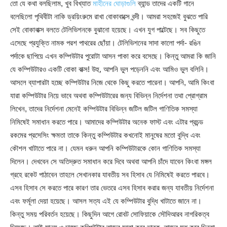
তো যে কথা বলছিলাম, খুব বিখ্যাত
মাহীনের ঘোড়াগুলি
ব্যান্ড তাদের একটি গানে
বলেছিলো পৃথিবীটা নাকি ড্রয়িংরুমে রাখা বোকাবাক্সে বন্দী। আমরা সহজেই বুঝতে পারি
সেই বোকাবাক্স বলতে টেলিভিশনকে বুঝানো হয়েছে। এখন যুগ পাল্টেছে। সব কিছুতে
এসেছে প্রযুক্তি নামক পরশ পাথরের ছোঁয়া। টেলিভিশনের সাদা কালো পর্দা- রঙিন
পর্দাকে ছাপিয়ে এখন কম্পিউটার পুরোটা আসন পাকা করে বসেছে। কিন্তু আমরা কি জানি
যে কম্পিউটারও একটি বোকা বাক্স! উহু, আপনি ভুল পড়েননি এবং আমিও ভুল বলিনি।
আসলে ব্যাপারটা হচ্ছে কম্পিউটার নিজে থেকে কিছু করতে পারেনা। আপনি, আমি কিংবা
যারা কম্পিউটার নিয়ে ভাবে অথবা কম্পিউটারের জন্য বিভিন্ন নির্দেশনা তথা প্রোগ্রাম
লিখেন, তাদের নির্দেশনা মেনেই কম্পিউটার বিভিন্ন জটিল জটিল গাণিতিক সমস্যা
নিমিষেই সমাধান করতে পারে। আমাদের কম্পিউটার অনেক ফাস্ট এবং এটার প্রচন্ড
রকমের প্রসেসিং ক্ষমতা তাকে কিন্তু কম্পিউটার কখনোই মানুষের মতো বুদ্ধি এবং
কৌশল খাটাতে পারে না। যেমন ধরুন আপনি কম্পিউটারকে কোন গাণিতিক সমস্যা
দিলেন। দেখবেন সে অতিদ্রুত সমাধান করে দিবে অথবা আপনি চাঁদে যাবেন কিংবা মঙ্গল
গ্রহে রকেট পাঠাবেন তাহলে সেখানকার যাবতীয় সব হিসাব যে নিমিষেই করতে পারবে।
এসব হিসাব সে করতে পারে কারণ তার ভেতরে এসব হিসাব করার জন্য যাবতীয় নির্দেশনা
এবং ফর্মূলা দেয়া হয়েছে। আসল সত্য এই যে কম্পিউটার বুদ্ধি খাটাতে জানে না।
কিন্তু সময় পরিবর্তন হয়েছে। কিছুদিন আগে রোবট সোফিয়াকে সৌদিআরব নাগরিকত্ব