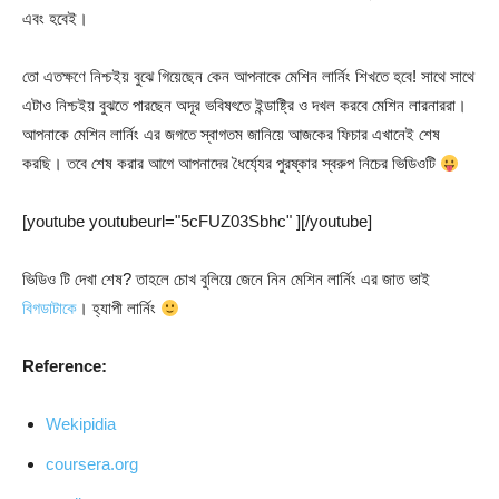
এবং হবেই।
তো এতক্ষণে নিশ্চইয় বুঝে গিয়েছেন কেন আপনাকে মেশিন লার্নিং শিখতে হবে! সাথে সাথে
এটাও নিশ্চইয় বুঝতে পারছেন অদূর ভবিষৎতে ইন্ডাষ্ট্রি ও দখল করবে মেশিন লারনাররা।
আপনাকে মেশিন লার্নিং এর জগতে স্বাগতম জানিয়ে আজকের ফিচার এখানেই শেষ
করছি। তবে শেষ করার আগে আপনাদের ধৈর্য্যের পুরষ্কার স্বরুপ নিচের ভিডিওটি
[youtube youtubeurl="5cFUZ03Sbhc" ][/youtube]
ভিডিও টি দেখা শেষ? তাহলে চোখ বুলিয়ে জেনে নিন মেশিন লার্নিং এর জাত ভাই
বিগডাটাকে
। হ্যাপী লার্নিং
Reference:
Wekipidia
coursera.org