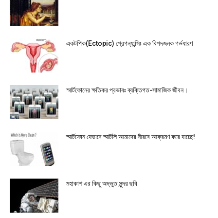
একটপিক(Ectopic) প্রেগন্যান্সিঃ এক বিপদজনক গর্ভধারণ
স্মার্টফোনের ক্ষতিকর প্রভাবঃ ব্যক্তিগত-সামাজিক জীবন।
স্মার্টফোন যেভাবে স্মার্টলি আমাদের নীরবে আক্রমণ করে যাচ্ছে!
মহাকাশ এর কিছু অদ্ভুত সুন্দর ছবি