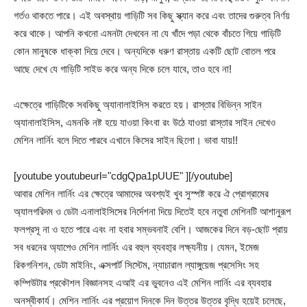
গর্তও থাকতে পারে। এই অবস্থায় গাড়িটি সব কিছু স্ক্যান করে এবং তাদের গুরুত্ব নির্ণয়
করে থাকে। আপনি কখনো এমনটা দেখবেন না যে খাঁদে পড়া থেকে বাঁচতে গিয়ে গাড়িটি
কোন মানুষকে ধাক্কা দিয়ে দেবে। অন্যদিকে ধরুণ রাস্তায় একটি ছোট বোতল পরে
আছে দেখে যে গাড়িটি সাইড করে অন্য দিকে চলে যাবে, তাও হবে না!
এক্ষেত্রে গাড়িটিকে সবকিছু অ্যানালাইসিস করতে হয়। রাস্তার বিভিন্ন সাইন
অ্যানালাইসিস, এমনকি নষ্ট হয়ে যাওয়া কিংবা রং উঠে যাওয়া রাস্তার সাইন দেখেও
মেশিন লার্নিং বলে দিতে পারবে এখানে কিসের সাইন ছিলো। ভাবা যায়!!
[youtube youtubeurl="cdgQpa1pUUE" ][/youtube]
আবার মেশিন লার্নিং এর ক্ষেত্রে আমাদের অবশ্যই খুব সুস্পষ্ট করে ঐ প্রোগ্রামের
অ্যালগরিদম ও ডেটা এনালাইসিসের নির্দেশনা দিয়ে দিতেই হবে নতুবা মেশিনটি আশানুরূপ
ফলপ্রসূ না ও হতে পারে এবং না হবার সম্ভবনাই বেশি। আজকের দিনে বড়-ছোট প্রায়
সব ধরনের অ্যাপেও মেশিন লার্নিং এর বহুল ব্যবহা্র লক্ষ্যনীয়। যেমন, ইমেজ
রিকগনিশন, ডেটা মাইনিং, এক্সপার্ট সিস্টেম, ন্যাচারাল ল্যাঙ্গুয়েজ প্রসেসিং সহ
কম্পিউটার প্রকৌশল বিজ্ঞানসহ এআই এর ভুবনেও এই মেশিন লার্নিং এর ব্যবহার
অনস্বীকার্য। মেশিন লার্নিং এর প্রয়োগ দিনকে দিন উত্তর উত্তর বৃদ্ধি হয়েই চলেছে,