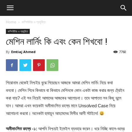
Home
কম্পিউটার ও প্রযুক্তি
কম্পিউটার ও প্রযুক্তি
মেশিন লার্নিং কি এবং কেন শিখবো !
By
Emtiaj Ahmed
7760
শিরোনাম থেকেই নিশ্চইয় বুঝে গিয়েছেন আজকে আমরা মেশিন লার্নিং নিয়ে কথা
বলবো। মেশিন শিখে কিভাবে বা কিভাবে মেশিনকে কোন একটা কাজ করার জন্য ট্রেইন
করা যায়? এই সব নিয়েই আমাদের আজকের আলোচনা। তবে আপাতত সব কিছু ভুলে
যান। আমরা এখন কয়েকটা অমীমাংসিত রহস্য মানে Unsolved Case নিয়ে
আলোচনা করবো। অনেকটা হুমায়ূন আহমেদের মিসীর আলী স্টাইলে!
অমীমাংসিত রহস্য -১:
আপনি নিশ্চয়ই ইমেইল ব্যবহার করেন। ধরে নিচ্ছি কালে-ভদ্রে