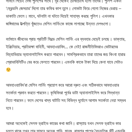
সামনে গিয়েই দেখা পুলিশের সাথে। দূর থেকেই চোখাচোখি হলো তাদের। পুলিশ একটা
‘ফ্রেন্ডলি জেসচার’ দিলো তার কফির কাপ তুলে। লোকটা ফিরে গেলো নিজের ডেরায় –
ডাকাতি ফেলে। মানে, ঘটনাটা না ঘটতে দিয়েই সাহায্য করছে পুলিশ। এখনকার
জঙ্গিবাদের উত্পত্তি খুঁজতেও মেশিন লার্নিংকে কাজে লাগাচ্ছে উন্নত দেশগুলো।
বর্তমানে জীবনের প্রায় প্রতিটি ফিল্ডে মেশিন লার্নিং এর ব্যবহার বেড়েই চলছে। ডাক্তার,
ইঞ্জিনিয়ার, প্রতিরক্ষা বাহিনী, আবহাওয়াবিদ... কে নেই! রাজনীতিবিদরাও ভোটারদের
বিহ্যাভিয়ার অ্যানালাইসিস করতে পারবেন। সামগ্রিকভাবে তারা তাদের জয় কিংবা হারার
প্রোভাবিলিটিও বের করে ফেলতে পারবেন। এমনকি কাকে টাকা দিয়ে কেনা যাবে সেটাও
আবহাওয়াবিদ'রা মেশিন লার্নিং প্রয়োগ করে আরো দ্রুত এবং সঠিকভাবে আবহাওয়ার
সতর্কতা প্রদান করতে পারবেন। কৃষিবিদরা পূর্বের ডাটা অ্যানালাইসিস করে সিদ্ধান্ত
নিতে পারবেন। ফলে দেশের খাদ্য ঘাটতি সহ বিভিন্ন দূর্যোগে আগাম সতর্কতা নেয়া সম্ভব
হবে।
আমরা অনেকেই সেলফ ড্রাইভ কারের কথা জানি। রাস্তায় যখন সেলফ ড্রাইভ কার
চলতে থাকে তখন তার সামনে অনেক গাড়ি, মানুষ, রাস্তার পাশের বৈদ্যুতিক খুঁটি এমনকি