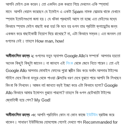
আপনি মেইল চেক করেন। তো একদিন চেক করতে গিয়ে দেখলেন একি স্প্যাম!
মানে আপনি খেয়াল করেছেন যে ইমেইল এ একটা Spam নামক ফোল্ডার থাকে যেখানে
স্প্যাম ইমেইলগুলো জমা হয়। যে খটকা প্রথমেই আসে তা হচ্ছে এত মেইলের মধ্যে
কিভাবে স্প্যাম মেইল বাছাই করা হয়! কি মনে হয় গুগল তার প্রতিটা ক্লায়েন্টের জন্য
একজন করে বাছাইকারী নিয়োগ দিয়ে রাখেছে? না, এটা কিভাবে সম্ভব। এত জনবল তো
গুগলের নেই। তাহলে How man, how!
অমীমাংসিত রহস্য ২:
গুগলের নতুন অ্যাপস Google Allo'র সম্পর্কে আপনার হয়তো
অনেক কিছুই কিছুটা জানেন। না জানলে এই
লিংক
থেকে জেনে নিতে পারেন। তো এই
Google Allo আপনার মোবাইল ফোনের পুরো স্ক্রীন রিড করে অর্থাৎ আপনার টাইপের
স্টাইল দেখে কিংবা বন্ধুর থেকে পাওয়া টেক্সটের ধরণ দেখে বুঝতে পারে আপনি কি লিখছেন
কিংবা কি লিখবেন। আজব না! জানতে বড়ই ইচ্ছা করে এটা কিভাবে হলো? Google
Allo কিভাবে আমার ইমোশন বুঝতে পারলো? তাহলে কি গুগল ছোটখাটো টাইপের
জ্যোতিষী হয়ে গেল? My God!
অমীমাংসিত রহস্য -৩:
আপনি প্রতিদিন কোন না কোন কাজে
ইউটিউব
ব্রাউজ করে
থাকেন। সাধারণ ইউটিউবের হোমপেজে গেলেই দেখতে পান Recommanded for