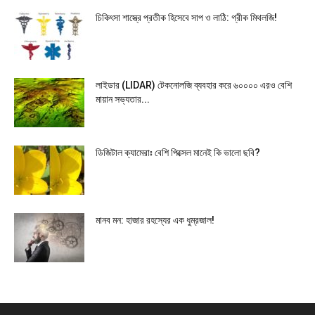
চিকিৎসা শাস্ত্রে প্রতীক হিসেবে সাপ ও লাঠি: গ্রীক মিথলজি!
লাইডার (LIDAR) টেকনোলজি ব্যবহার করে ৬০০০০ এরও বেশি
মায়ান সভ্যতার...
ডিজিটাল ক্যামেরাঃ বেশি পিক্সেল মানেই কি ভালো ছবি?
মানব মন: হাজার রহস্যের এক ধুম্রজাল!