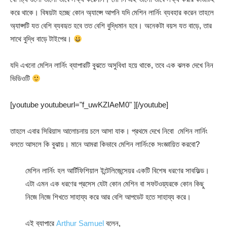
করে থাকে। বিষয়টা হচ্ছে কোন অ্যাপ্সে আপনি যদি মেশিন লার্নিং ব্যবহার করেন তাহলে
অ্যাপ্সটি যত বেশি ব্যবহৃত হবে তত বেশি বুদ্ধিমান হবে। অনেকটা বয়স যত বাড়ে, তার
সাথে বুদ্ধি বাড়ে টাইপের।
যদি এখনো মেশিন লার্নিং ব্যাপারটি বুঝতে অসুবিধা হয়ে থাকে, তবে এক ঝলক দেখে নিন
ভিডিওটি
[youtube youtubeurl="f_uwKZIAeM0" ][/youtube]
তাহলে এবার সিরিয়াস আলোচনায় চলে আসা যাক। প্রথমে দেখে নিবো মেশিন লার্নিং
বলতে আসলে কি বুঝায়। মানে আমরা কিভাবে মেশিন লার্নিংকে সংজ্ঞায়িত করবো?
মেশিন লার্নিং হল আর্টিফিশিয়াল ইন্টেলিজেন্সেয়র একটি বিশেষ ধরণের সাবফিল্ড।
এটা এমন এক ধরণের প্রসেস যেটা কোন মেশিন বা সফটওয়্যরকে কোন কিছু
নিজে নিজে শিখতে সাহায্য করে আর বেশি আপডেট হতে সাহায্য করে।
এই ব্যাপারে
Arthur Samuel
বলেন,