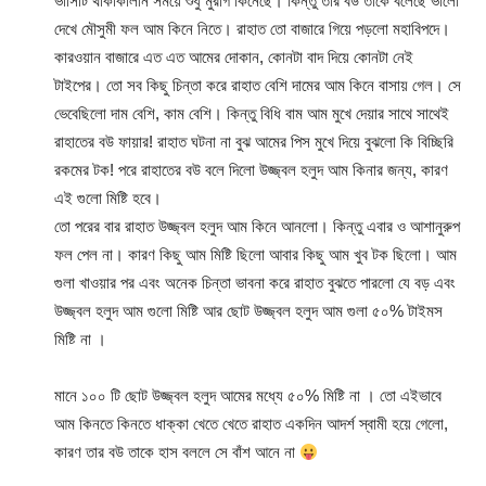
ভার্সিটি থাকাকালীন সময়ে শুধু মুরগি কিনেছে। কিন্তু তার বউ তাকে বলেছে ভালো
দেখে মৌসুমী ফল আম কিনে নিতে। রাহাত তো বাজারে গিয়ে পড়লো মহাবিপদে।
কারওয়ান বাজারে এত এত আমের দোকান, কোনটা বাদ দিয়ে কোনটা নেই
টাইপের। তো সব কিছু চিন্তা করে রাহাত বেশি দামের আম কিনে বাসায় গেল। সে
ভেবেছিলো দাম বেশি, কাম বেশি। কিন্তু বিধি বাম আম মুখে দেয়ার সাথে সাথেই
রাহাতের বউ ফায়ার! রাহাত ঘটনা না বুঝ আমের পিস মুখে দিয়ে বুঝলো কি বিচ্ছিরি
রকমের টক! পরে রাহাতের বউ বলে দিলো উজ্জ্বল হলুদ আম কিনার জন্য, কারণ
এই গুলো মিষ্টি হবে।
তো পরের বার রাহাত উজ্জ্বল হলুদ আম কিনে আনলো। কিন্তু এবার ও আশানুরুপ
ফল পেল না। কারণ কিছু আম মিষ্টি ছিলো আবার কিছু আম খুব টক ছিলো। আম
গুলা খাওয়ার পর এবং অনেক চিন্তা ভাবনা করে রাহাত বুঝতে পারলো যে বড় এবং
উজ্জ্বল হলুদ আম গুলো মিষ্টি আর ছোট উজ্জ্বল হলুদ আম গুলা ৫০% টাইমস
মিষ্টি না ।
মানে ১০০ টি ছোট উজ্জ্বল হলুদ আমের মধ্যে ৫০% মিষ্টি না । তো এইভাবে
আম কিনতে কিনতে ধাক্কা খেতে খেতে রাহাত একদিন আদর্শ স্বামী হয়ে গেলো,
কারণ তার বউ তাকে হাস বললে সে বাঁশ আনে না