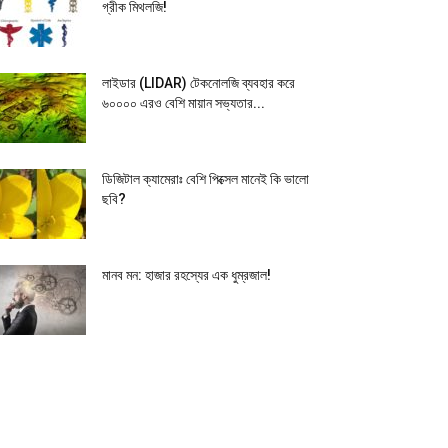
গ্রীক মিথলজি!
লাইডার (LIDAR) টেকনোলজি ব্যবহার করে
৬০০০০ এরও বেশি মায়ান সভ্যতার...
ডিজিটাল ক্যামেরাঃ বেশি পিক্সেল মানেই কি ভালো
ছবি?
মানব মন: হাজার রহস্যের এক ধুম্রজাল!