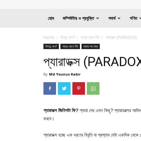
হোম
কম্পিউটার ও প্রযুক্তি
পদার্থ
গণিত
Home
কিন্তু কেন?
আসুন জেনে নিই
প্যারাডক্স (PARADOX)
কিন্তু কেন?
আসুন জেনে নিই
মজার সব তথ্য
প্যারাডক্স (PARADO
By
Md Younus Kabir
প্যারাডক্স জিনিসটা কি?
প্যারা দেয় এমন কিছু? প্যারাডক্সের আভি
করবে।
প্যারাডক্স হচ্ছে এক ধরণের বিবৃতি বা প্রস্তাব যেটা একদিক থেক