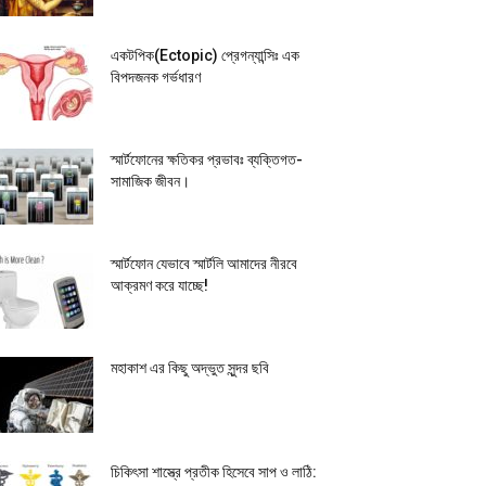
একটপিক(Ectopic) প্রেগন্যান্সিঃ এক
বিপদজনক গর্ভধারণ
স্মার্টফোনের ক্ষতিকর প্রভাবঃ ব্যক্তিগত-
সামাজিক জীবন।
স্মার্টফোন যেভাবে স্মার্টলি আমাদের নীরবে
আক্রমণ করে যাচ্ছে!
মহাকাশ এর কিছু অদ্ভুত সুন্দর ছবি
চিকিৎসা শাস্ত্রে প্রতীক হিসেবে সাপ ও লাঠি: