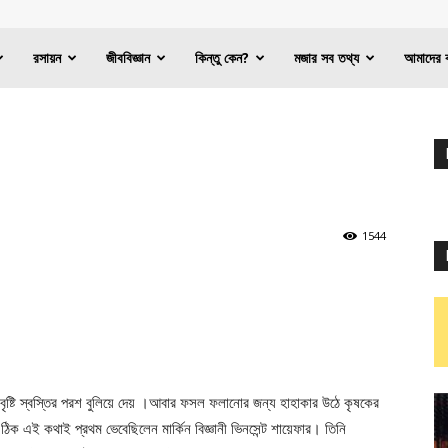
রসায়ন
জীববিজ্ঞান
কিন্তু কেন?
মজার সব তথ্য
আমাদের 
1544
 বৃষ্টি স্বস্তির পরশ বুলিয়ে দেয় ।আবার ফসল ফলানোর জন্য হাহাকার উঠে কৃষকের
। ঠিক এই কথাই প্রথম ভেবেছিলেন মার্কিন বিজ্ঞানী ভিনসেন্ট শায়েফার। তিনি